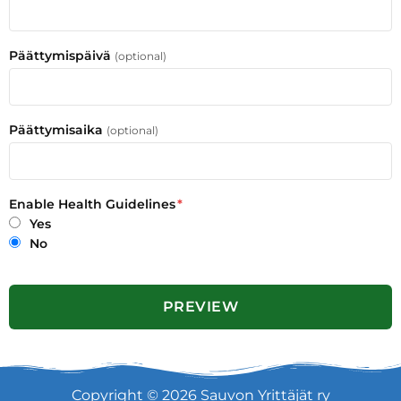
Päättymispäivä
(optional)
Päättymisaika
(optional)
Enable Health Guidelines
*
Yes
No
Copyright © 2026 Sauvon Yrittäjät ry