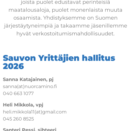
joista puolet edustavat perinteisiä
maatalousaloja, puolet monenlaista muuta
osaamista. Yhdistyksemme on Suomen
järjestäytyneimpiä ja takaamme jäsenillemme
hyvät verkostoitumismahdollisuudet.
Sauvon Yrittäjien hallitus
2026
Sanna Katajainen, pj
sanna(at)nuorcamino.fi
040 663 1077
Heli Mikkola, vpj
heli.mikkola11(at)gmail.com
045 260 8525
Santeri Pessi, sihteeri