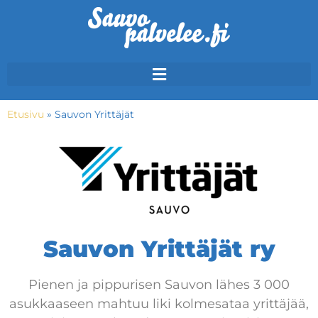
Etusivu
»
Sauvon Yrittäjät
Sauvon Yrittäjät ry
Pienen ja pippurisen Sauvon lähes 3 000
asukkaaseen mahtuu liki kolmesataa yrittäjää,