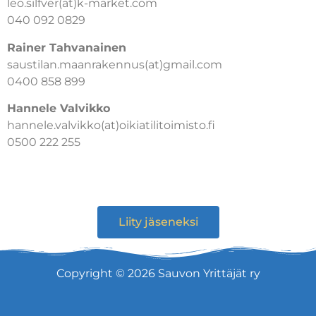
leo.silfver(at)k-market.com
040 092 0829
Rainer Tahvanainen
saustilan.maanrakennus(at)gmail.com
0400 858 899
Hannele Valvikko
hannele.valvikko(at)oikiatilitoimisto.fi
0500 222 255
Liity jäseneksi
Copyright © 2026 Sauvon Yrittäjät ry