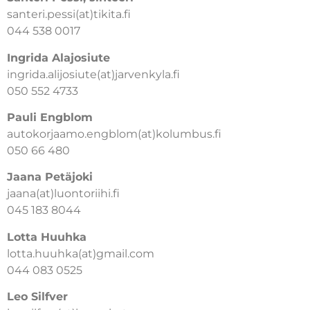
santeri.pessi(at)tikita.fi
044 538 0017
Ingrida Alajosiute
ingrida.alijosiute(at)jarvenkyla.fi
050 552 4733
Pauli Engblom
autokorjaamo.engblom(at)kolumbus.fi
050 66 480
Jaana Petäjoki
jaana(at)luontoriihi.fi
045 183 8044
Lotta Huuhka
lotta.huuhka(at)gmail.com
044 083 0525
Leo Silfver