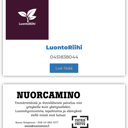
LuontoRiihi
0451838044
Lue lisää