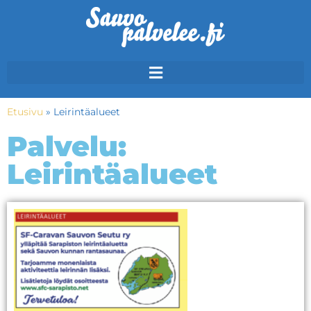
Etusivu
»
Leirintäalueet
Palvelu:
Leirintäalueet