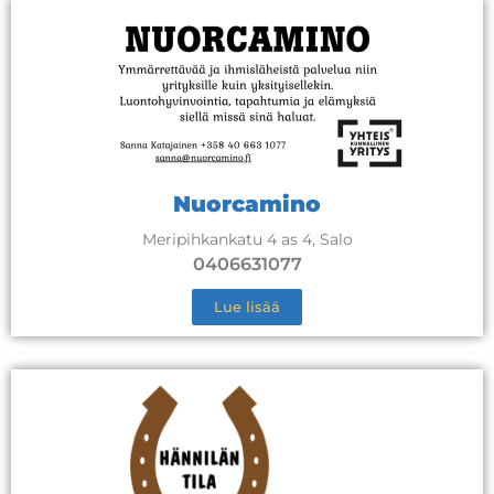
Nuorcamino
Meripihkankatu 4 as 4, Salo
0406631077
Lue lisää