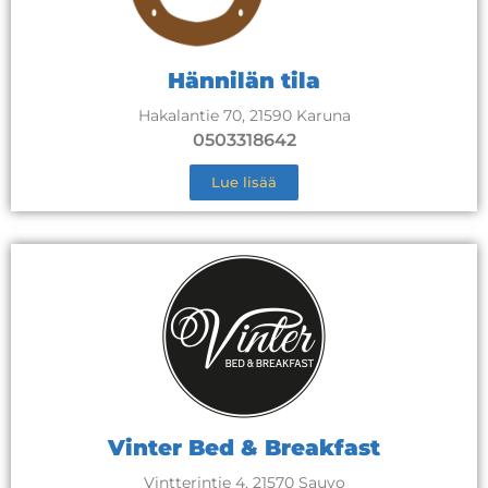
Hännilän tila
Hakalantie 70, 21590 Karuna
0503318642
Lue lisää
Vinter Bed & Breakfast
Vintterintie 4, 21570 Sauvo