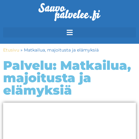
Etusivu
»
Matkailua, majoitusta ja elämyksiä
Palvelu: Matkailua,
majoitusta ja
elämyksiä