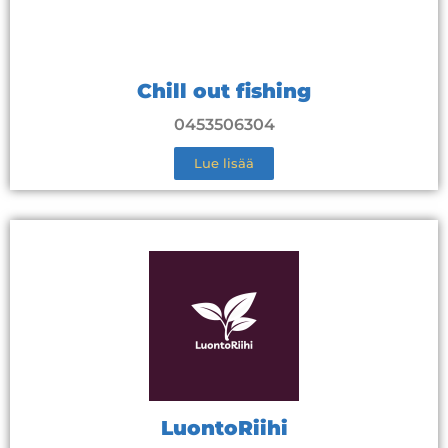
Chill out fishing
0453506304
Lue lisää
LuontoRiihi