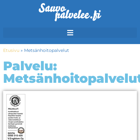
Etusivu
»
Metsänhoitopalvelut
Palvelu:
Metsänhoitopalvelu