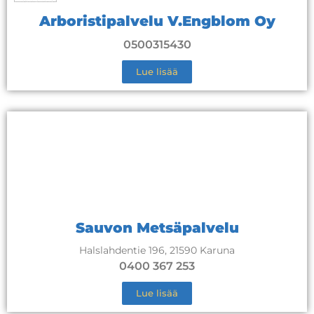
Arboristipalvelu V.Engblom Oy
0500315430
Lue lisää
Sauvon Metsäpalvelu
Halslahdentie 196, 21590 Karuna
0400 367 253
Lue lisää