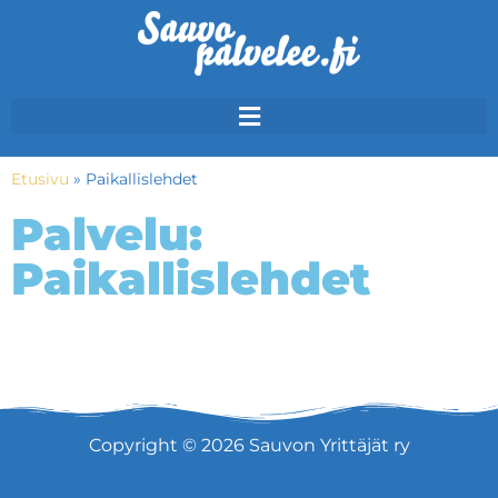
Etusivu
»
Paikallislehdet
Palvelu:
Paikallislehdet
Copyright © 2026 Sauvon Yrittäjät ry