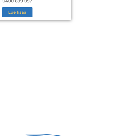
0400 699 057
Lue lisää