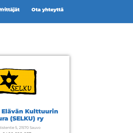
rittäjät
Ota yhteyttä
Elävän Kulttuurin
ura (SELKU) ry
tistentie 5, 21570 Sauvo