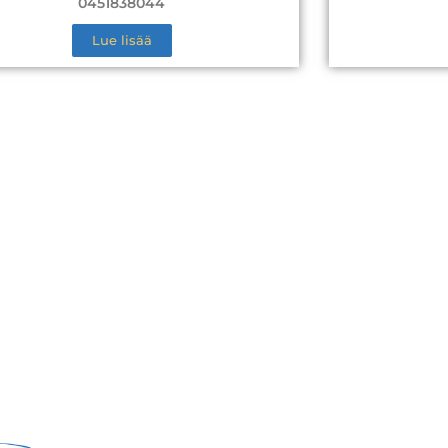
0451838044
Lue lisää