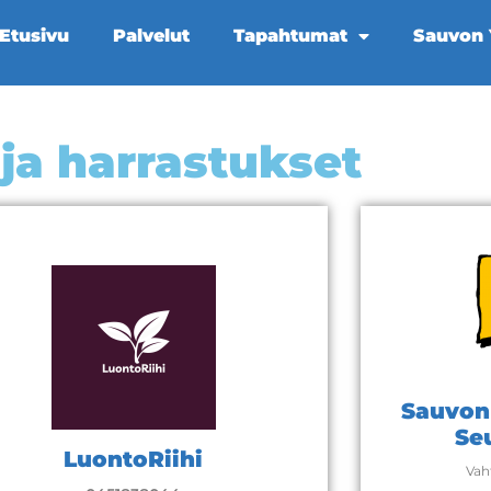
Etusivu
Palvelut
Tapahtumat
Sauvon Y
 ja harrastukset
Sauvon 
Se
LuontoRiihi
Vah