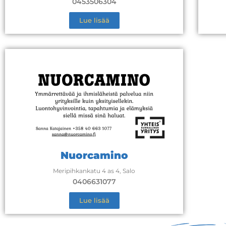
0453506304
Lue lisää
Nuorcamino
Meripihkankatu 4 as 4, Salo
0406631077
Lue lisää