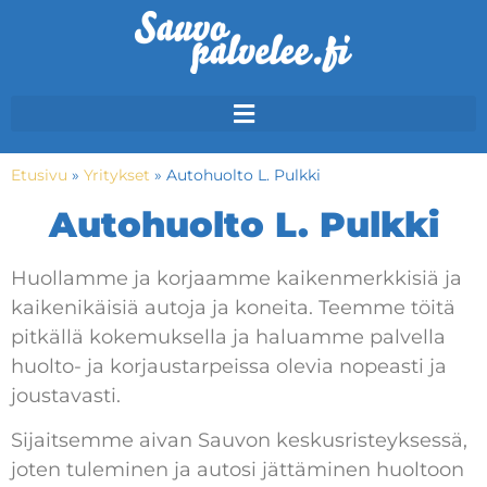
Etusivu
»
Yritykset
»
Autohuolto L. Pulkki
Autohuolto L. Pulkki
Huollamme ja korjaamme kaikenmerkkisiä ja
kaikenikäisiä autoja ja koneita. Teemme töitä
pitkällä kokemuksella ja haluamme palvella
huolto- ja korjaustarpeissa olevia nopeasti ja
joustavasti.
Sijaitsemme aivan Sauvon keskusristeyksessä,
joten tuleminen ja autosi jättäminen huoltoon