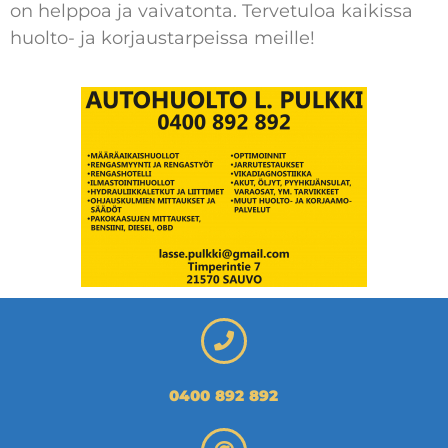
on helppoa ja vaivatonta. Tervetuloa kaikissa
huolto- ja korjaustarpeissa meille!
0400 892 892