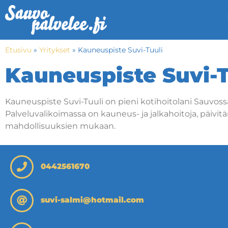
Etusivu
»
Yritykset
»
Kauneuspiste Suvi-Tuuli
Kauneuspiste Suvi-T
Kauneuspiste Suvi-Tuuli on pieni kotihoitolani Sauvoss
Palveluvalikoimassa on kauneus- ja jalkahoitoja, päivit
mahdollisuuksien mukaan.
0442561670
suvi-salmi@hotmail.com