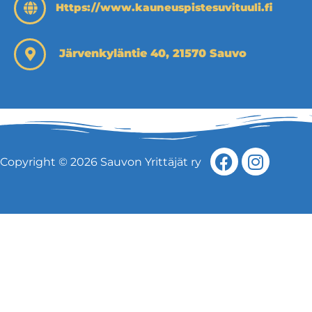
Https://www.kauneuspistesuvituuli.fi
Järvenkyläntie 40, 21570 Sauvo
Copyright © 2026 Sauvon Yrittäjät ry