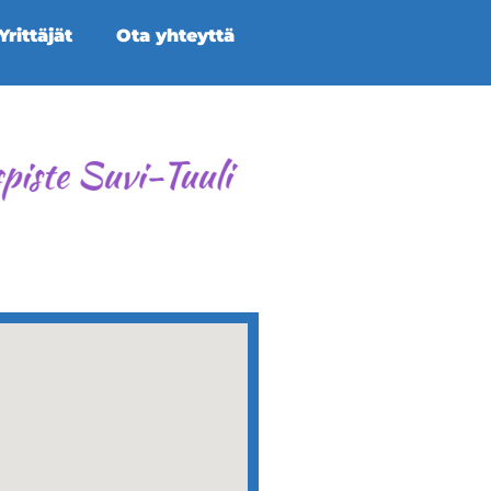
rittäjät
Ota yhteyttä