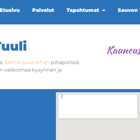
Etusivu
Palvelut
Tapahtumat
Sauvon Y
uuli
a,
Salmin puutarhan
pihapiirissä.
än valikoimaa kysynnän ja