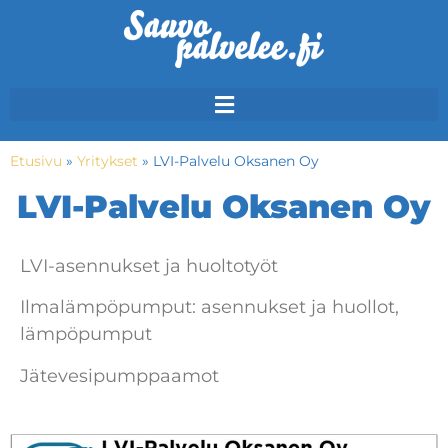
Etusivu
»
Yritykset
»
LVI-Palvelu Oksanen Oy
LVI-Palvelu Oksanen Oy
LVI-asennukset ja huoltotyöt
Ilmalämpöpumput: asennukset ja huollot,
lämpöpumput
Jätevesipumppaamot