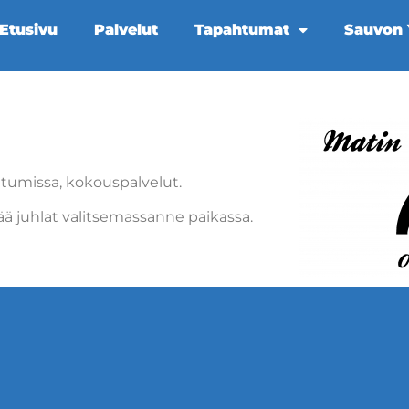
Etusivu
Palvelut
Tapahtumat
Sauvon Y
pahtumissa, kokouspalvelut.
stää juhlat valitsemassanne paikassa.