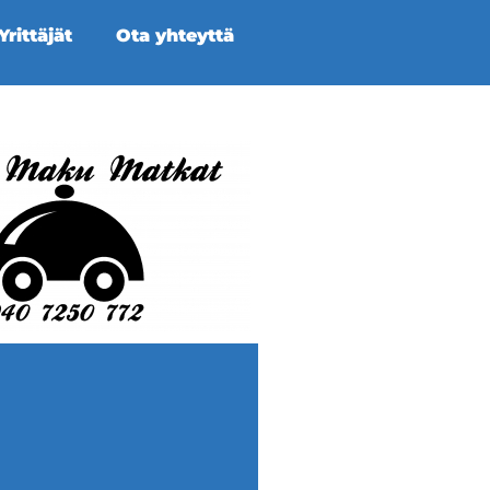
rittäjät
Ota yhteyttä