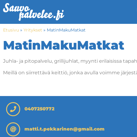
Etusivu
»
Yritykset
»
MatinMakuMatkat
MatinMakuMatkat
Juhla- ja pitopalvelu, grillijuhlat, myynti erilaisissa ta
Meillä on siirrettävä keittiö, jonka avulla voimme järje
0407250772
matti.t.pekkarinen@gmail.com