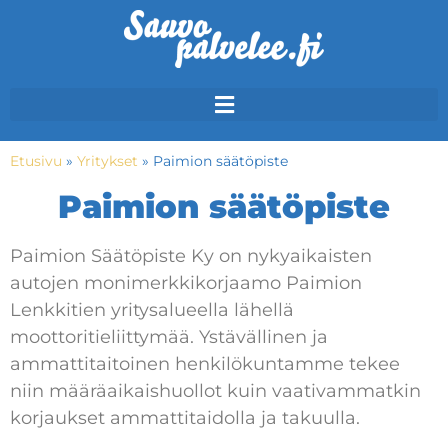
Etusivu
»
Yritykset
»
Paimion säätöpiste
Paimion säätöpiste
Paimion Säätöpiste Ky on nykyaikaisten
autojen monimerkkikorjaamo Paimion
Lenkkitien yritysalueella lähellä
moottoritieliittymää. Ystävällinen ja
ammattitaitoinen henkilökuntamme tekee
niin määräaikaishuollot kuin vaativammatkin
korjaukset ammattitaidolla ja takuulla.