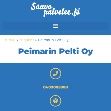
Etusivu
»
Yritykset
»
Peimarin Pelti Oy
Peimarin Pelti Oy
0409005888