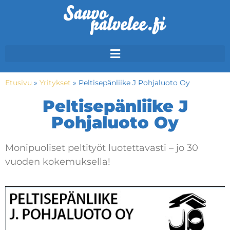
Etusivu
»
Yritykset
»
Peltisepänliike J Pohjaluoto Oy
Peltisepänliike J
Pohjaluoto Oy
Monipuoliset peltityöt luotettavasti – jo 30
vuoden kokemuksella!