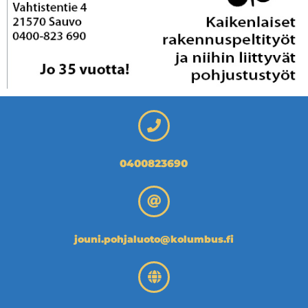
0400823690
jouni.pohjaluoto@kolumbus.fi