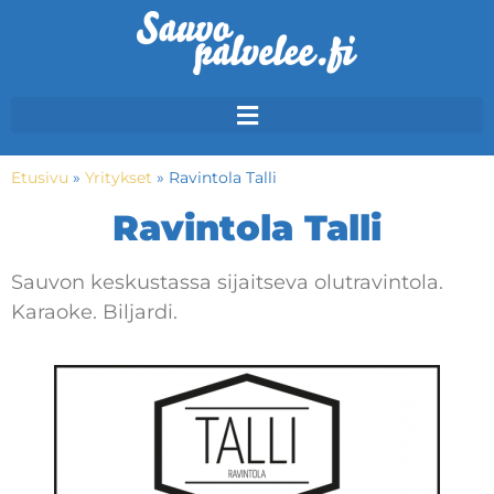
Etusivu
»
Yritykset
»
Ravintola Talli
Ravintola Talli
Sauvon keskustassa sijaitseva olutravintola.
Karaoke. Biljardi.