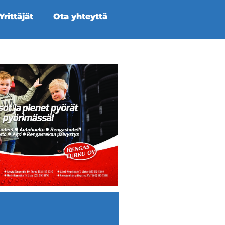
rittäjät
Ota yhteyttä