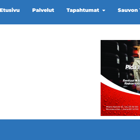
Etusivu
Palvelut
Tapahtumat
Sauvon Y