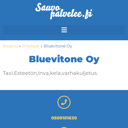
Etusivu
»
Yritykset
»
Bluevitone Oy
Bluevitone Oy
Taxi.Esteetön,Inva,kela,varhakuljetus.
0509101630