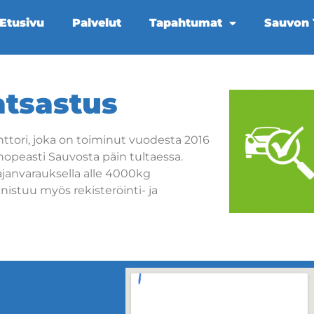
Etusivu
Palvelut
Tapahtumat
Sauvon Y
atsastus
ttori, joka on toiminut vuodesta 2016
nopeasti Sauvosta päin tultaessa.
ajanvarauksella alle 4000kg
nistuu myös rekisteröinti- ja