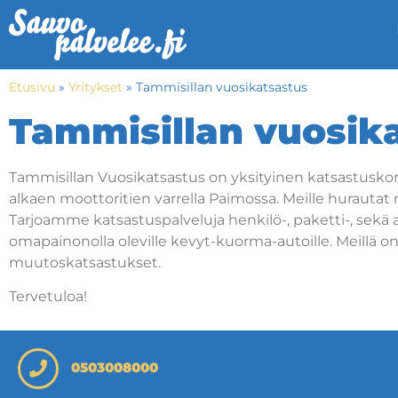
Etusivu
»
Yritykset
»
Tammisillan vuosikatsastus
Tammisillan vuosik
Tammisillan Vuosikatsastus on yksityinen katsastuskon
alkaen moottoritien varrella Paimossa. Meille hurautat 
Tarjoamme katsastuspalveluja henkilö-, paketti-, sekä 
omapainonolla oleville kevyt-kuorma-autoille. Meillä on
muutoskatsastukset.
Tervetuloa!
0503008000