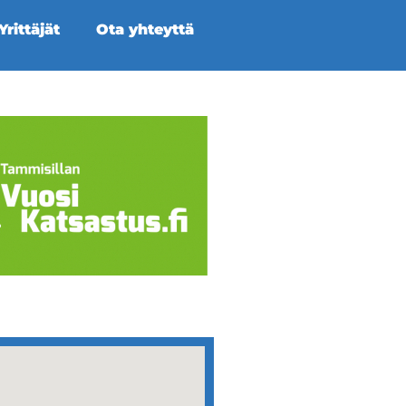
rittäjät
Ota yhteyttä