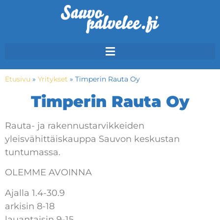
Etusivu
»
Yritykset
»
Timperin Rauta Oy
Timperin Rauta Oy
Rauta- ja rakennustarvikkeiden
yleisvähittäiskauppa Sauvon keskustan
tuntumassa.
OLEMME AVOINNA
Ajalla 1.4-30.9
arkisin 8-18
lauantaisin 9-15.