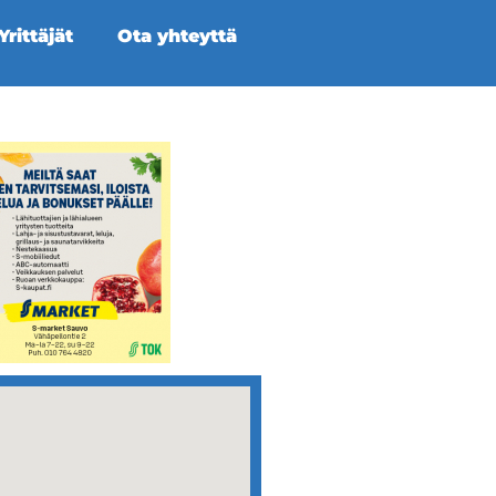
rittäjät
Ota yhteyttä