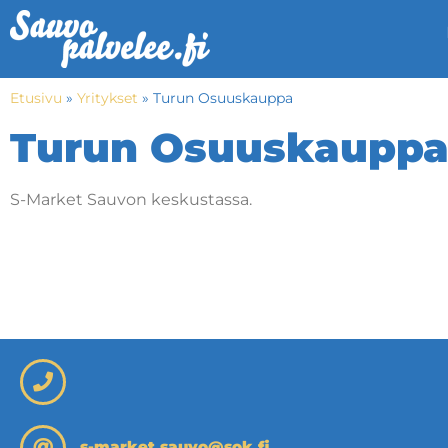
Etusivu
»
Yritykset
»
Turun Osuuskauppa
Turun Osuuskaupp
S-Market Sauvon keskustassa.
s-market.sauvo@sok.fi