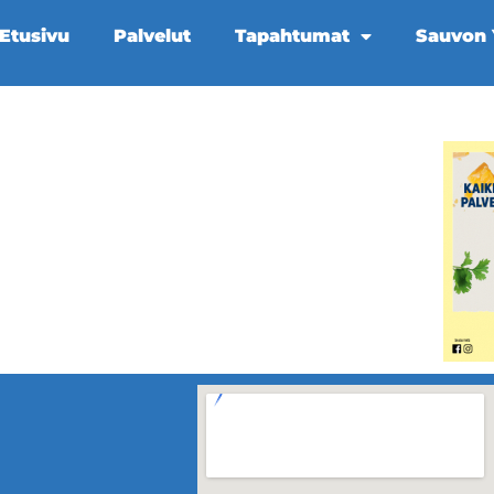
Etusivu
Palvelut
Tapahtumat
Sauvon Y
a