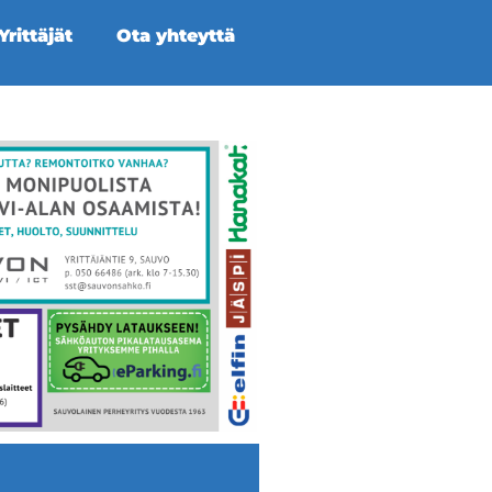
rittäjät
Ota yhteyttä