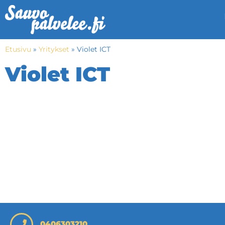
Etusivu
»
Yritykset
»
Violet ICT
Violet ICT
0406303210