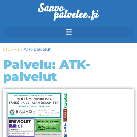
Etusivu
»
ATK-palvelut
Palvelu: ATK-
palvelut