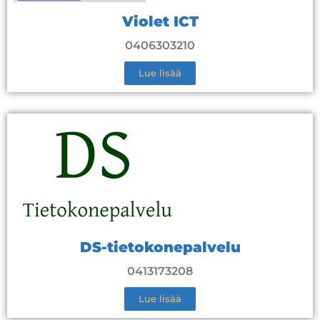
Violet ICT
0406303210
Lue lisää
DS-tietokonepalvelu
0413173208
Lue lisää