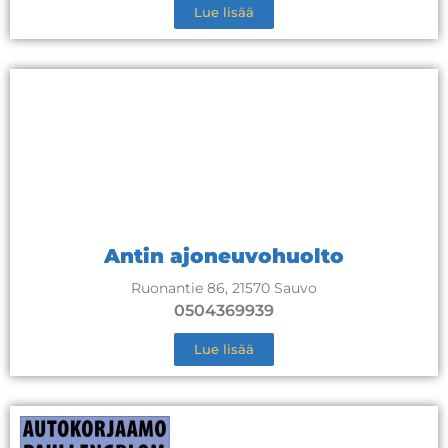
Lue lisää
Antin ajoneuvohuolto
Ruonantie 86, 21570 Sauvo
0504369939
Lue lisää