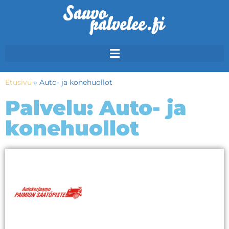
Etusivu
»
Auto- ja konehuollot
Palvelu: Auto- ja
konehuollot