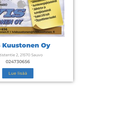
S Kuustonen Oy
tistentie 2, 21570 Sauvo
024730656
Lue lisää