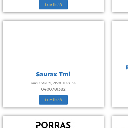
Lue lisää
Saurax Tmi
Viikiläntie 71, 21590 Karuna
0400781382
Lue lisää