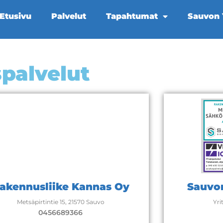
Etusivu
Palvelut
Tapahtumat
Sauvon Y
palvelut
akennusliike Kannas Oy
Sauvon
Metsäpirtintie 15, 21570 Sauvo
Yri
0456689366