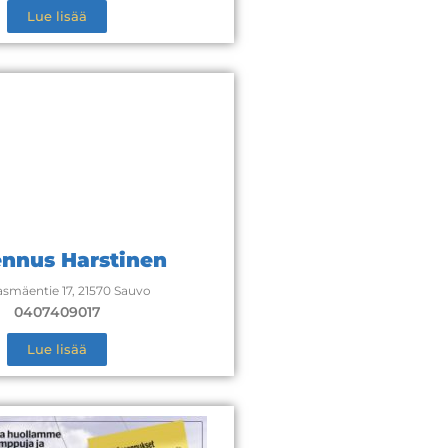
Lue lisää
nnus Harstinen
smäentie 17, 21570 Sauvo
0407409017
Lue lisää