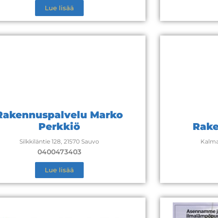
Lue lisää
Rakennuspalvelu Marko
Perkkiö
Rake
Silkkiläntie 128, 21570 Sauvo
Kalma
0400473403
Lue lisää