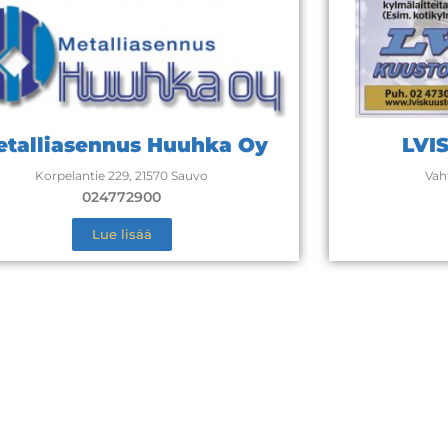
etalliasennus Huuhka Oy
LVI
Korpelantie 229, 21570 Sauvo
Vah
024772900
Lue lisää