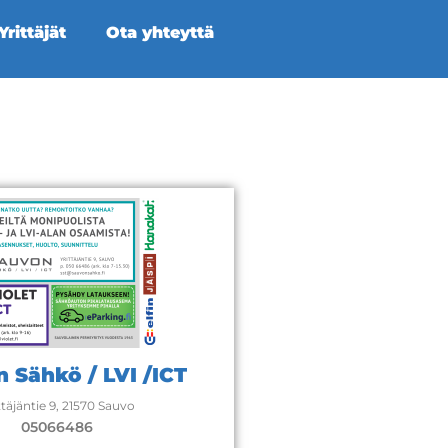
rittäjät
Ota yhteyttä
 Sähkö / LVI /ICT
ttäjäntie 9, 21570 Sauvo
05066486